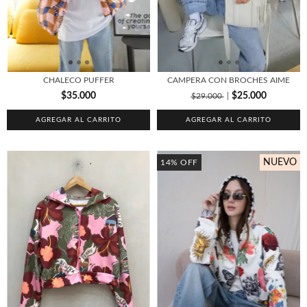
CHALECO PUFFER
CAMPERA CON BROCHES AIME
$35.000
$25.000
$29.000
AGREGAR AL CARRITO
AGREGAR AL CARRITO
NUEVO
14
%
OFF