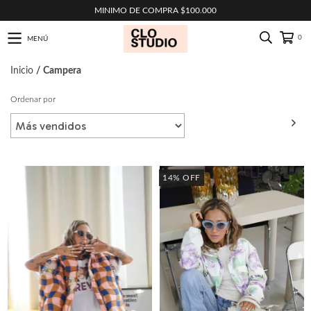
MINIMO DE COMPRA $100.000
0
MENÚ
Inicio
/
Campera
Ordenar por
FILTRAR
14
%
OFF