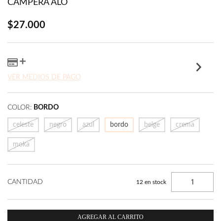
CAMPERA ALO
$27.000
VER MEDIOS DE PAGO
COLOR:
BORDO
celeste
negro
azul
bordo
beige
crema
moka
CANTIDAD
12
en stock