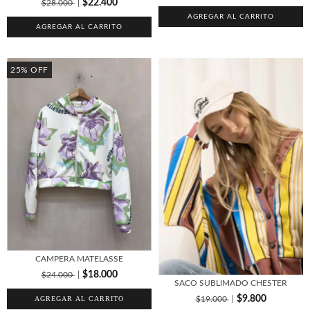
$22.400
$28.000
AGREGAR AL CARRITO
AGREGAR AL CARRITO
25
%
OFF
CAMPERA MATELASSE
$18.000
$24.000
SACO SUBLIMADO CHESTER
$9.800
$19.000