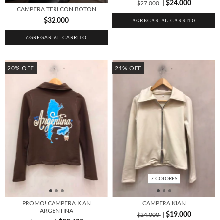
$24.000
$27.000
CAMPERA TERI CON BOTON
$32.000
AGREGAR AL CARRITO
20
%
OFF
21
%
OFF
7 COLORES
PROMO! CAMPERA KIAN
CAMPERA KIAN
ARGENTINA
$19.000
$24.000