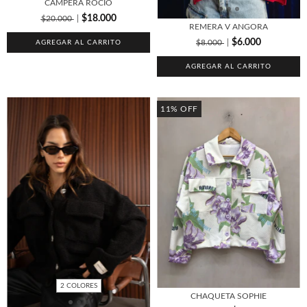
CAMPERA ROCIO
$18.000
$20.000
REMERA V ANGORA
$6.000
$8.000
AGREGAR AL CARRITO
AGREGAR AL CARRITO
11
%
OFF
2 COLORES
CHAQUETA SOPHIE