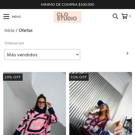
MINIMO DE COMPRA $100.000
0
MENÚ
Inicio
/
Ofertas
Ordenar por
FILTRAR
29
%
OFF
31
%
OFF