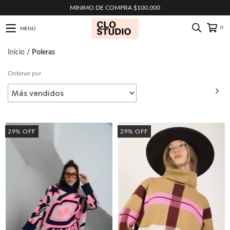
MINIMO DE COMPRA $100.000
0
MENÚ
Inicio
/
Poleras
Ordenar por
FILTRAR
29
%
OFF
29
%
OFF