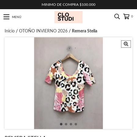
MINIMO DE COMPRA $100.000
0
MENÚ
Inicio
/
OTOÑO INVIERNO 2026
/
Remera Stella