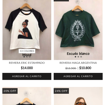
13 COLORES
REMERA ERIC ESTAMPADO
REMERA MAGA ARGENTINA
$14.000
$10.800
$13.500
AGREGAR AL CARRITO
AGREGAR AL CARRITO
20
%
OFF
24
%
OFF