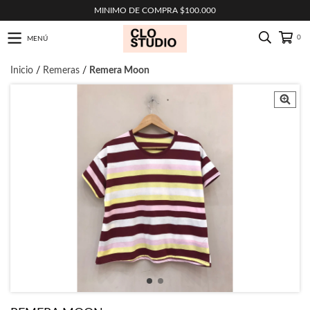
MINIMO DE COMPRA $100.000
0
MENÚ
Inicio
/
Remeras
/
Remera Moon